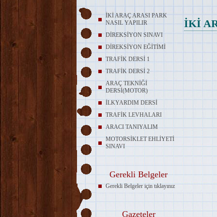
İKİ ARAÇ ARASI PARK
İKİ A
NASIL YAPILIR
DİREKSİYON SINAVI
DİREKSİYON EĞİTİMİ
TRAFİK DERSİ 1
TRAFİK DERSİ 2
ARAÇ TEKNİĞİ
DERSİ(MOTOR)
İLKYARDIM DERSİ
TRAFİK LEVHALARI
ARACI TANIYALIM
MOTORSİKLET EHLİYETİ
SINAVI
Gerekli Belgeler
Gerekli Belgeler için tıklayınız
Gazeteler