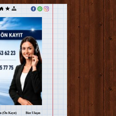
im (Ön Kayıt)
Bize Ulaşın