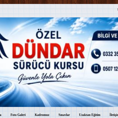
a
Foto Galeri
Kadromuz
Sınavlar
Uzaktan Eğitim
İletiş